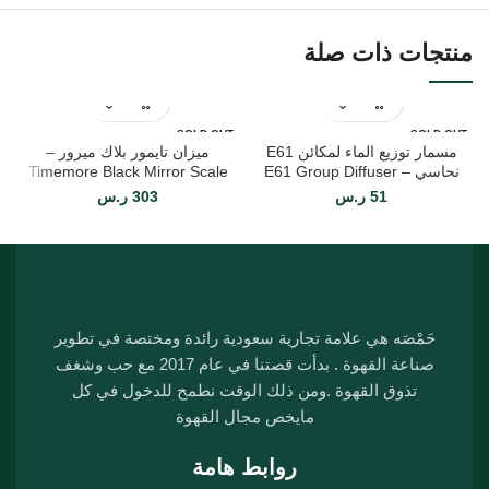
منتجات ذات صلة
SOLD OUT
SOLD OUT
مسمار توزيع الماء لمكائن E61
ميزان تايمور بلاك ميرور –
ك
نحاسي – E61 Group Diffuser
Timemore Black Mirror Scale
51
ر.س
303
ر.س
حَمْصَه هي علامة تجارية سعودية رائدة ومختصة في تطوير
صناعة القهوة . بدأت قصتنا في عام 2017 مع حب وشغف
تذوق القهوة .ومن ذلك الوقت نطمح للدخول في كل
مايخص مجال القهوة
روابط هامة