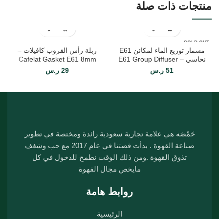
منتجات ذات صلة
SOLD OUT
مسمار توزيع الماء لمكائن E61
ربلة رأس القروب كافيلات –
نحاسي – E61 Group Diffuser
Cafelat Gasket E61 8mm
51
ر.س
29
ر.س
حَمْصَه هي علامة تجارية سعودية رائدة ومختصة في تطوير
صناعة القهوة . بدأت قصتنا في عام 2017 مع حب وشغف
تذوق القهوة .ومن ذلك الوقت نطمح للدخول في كل
مايخص مجال القهوة
روابط هامة
الرئيسية