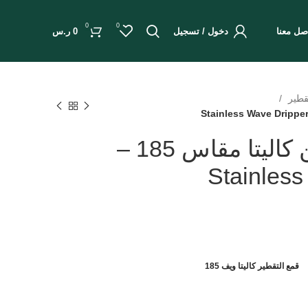
0
0
صل معنا
دخول / تسجيل
0
ر.س
تقطير
أداة التحضير من كاليتا مقاس 185 –
Stainless
قمع التقطير كاليتا ويف 185