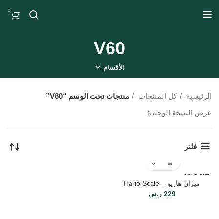
0
V60
الأقسام
الرئيسية
كل المنتجات
منتجات تحت الوسم “V60”
عرض النتيجة الوحيدة
فلتر
SOLD OUT
ميزان هاريو – Hario Scale
229
ر.س