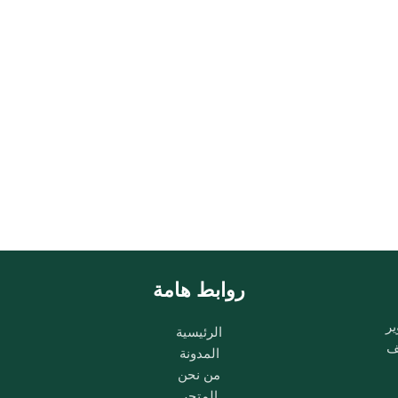
روابط هامة
ير
الرئيسية
ب وشغف
المدونة
من نحن
المتجر