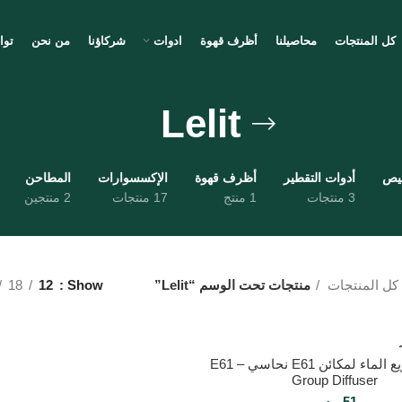
كل المنتجات
محاصيلنا
أظرف قهوة
ادوات
شركاؤنا
من نحن
توا
Lelit
ميص
أدوات التقطير
أظرف قهوة
الإكسسوارات
المطاحن
3 منتجات
1 منتج
17 منتجات
2 منتجين
كل المنتجات
منتجات تحت الوسم “Lelit”
Show
12
18
مسمار توزيع الماء لمكائن E61 نحاسي – E61
Group Diffuser
51
ر.س