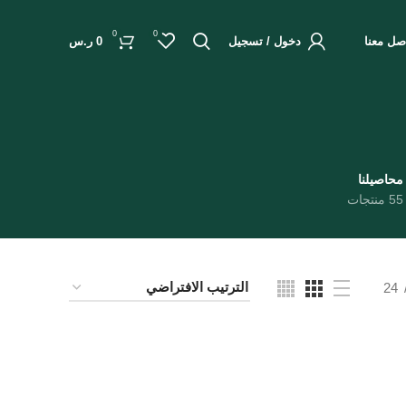
0
0
صل معنا
دخول / تسجيل
0
ر.س
محاصيلنا
55 منتجات
24