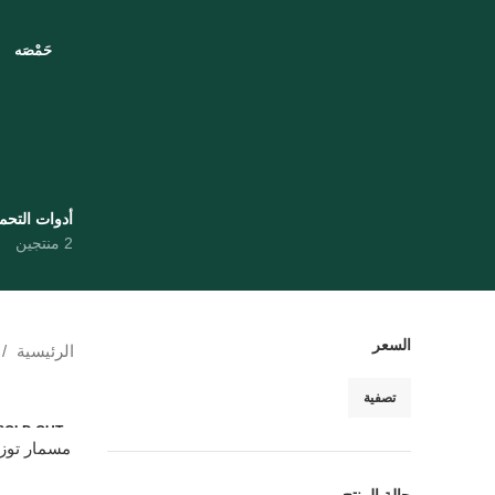
حَمْصَه
أدوات التح
2 منتجين
السعر
الرئيسية
تصفية
SOLD OUT