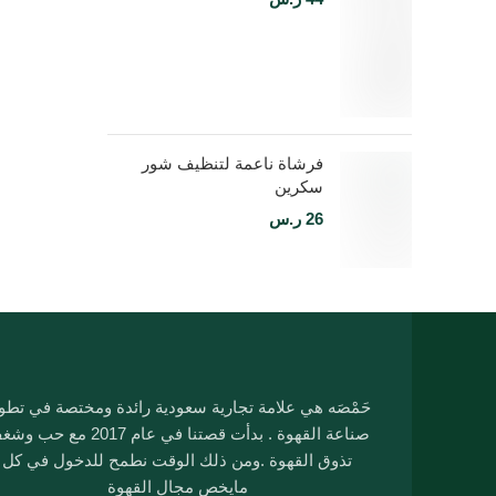
فرشاة ناعمة لتنظيف شور
سكرين
26
ر.س
حَمْصَه هي علامة تجارية سعودية رائدة ومختصة في تطو
صناعة القهوة . بدأت قصتنا في عام 2017 مع ح
تذوق القهوة .ومن ذلك الوقت نطمح للدخول في كل
مايخص مجال القهوة