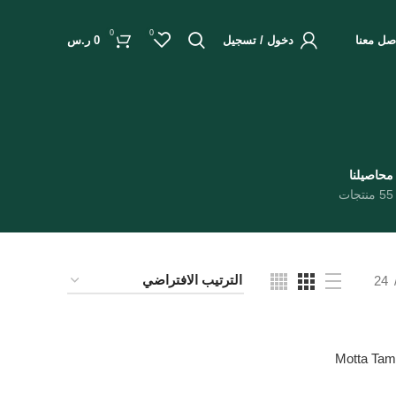
0
0
صل معنا
دخول / تسجيل
0
ر.س
محاصيلنا
55 منتجات
24