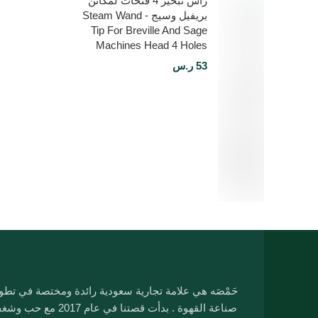
رأس تبخير 4 فتحات لمكائن
بريفيل وسيج - Steam Wand
Tip For Breville And Sage
Machines Head 4 Holes
53
ر.س
حَمْصَه هي علامة تجارية سعودية رائدة ومختصة في تطو
صناعة القهوة . بدأت قصتنا في عام 2017 مع ح