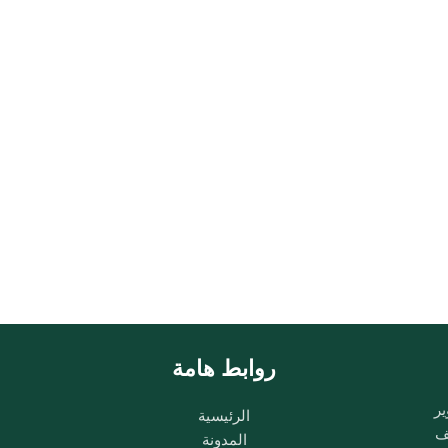
روابط هامة
ير
الرئيسية
ب وشغف
المدونة