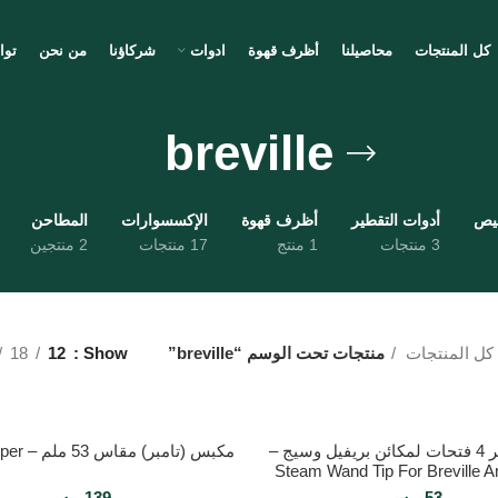
كل المنتجات
محاصيلنا
أظرف قهوة
ادوات
شركاؤنا
من نحن
توا
breville
ميص
أدوات التقطير
أظرف قهوة
الإكسسوارات
المطاحن
3 منتجات
1 منتج
17 منتجات
2 منتجين
كل المنتجات
منتجات تحت الوسم “breville”
Show
12
18
رأس تبخير 4 فتحات لمكائن بريفيل وسيج –
مكبس (تامبر) مقاس 53 ملم – Motta Tamper
Steam Wand Tip For Breville 
Machines Head 4 Hole
53
ر.س
139
ر.س