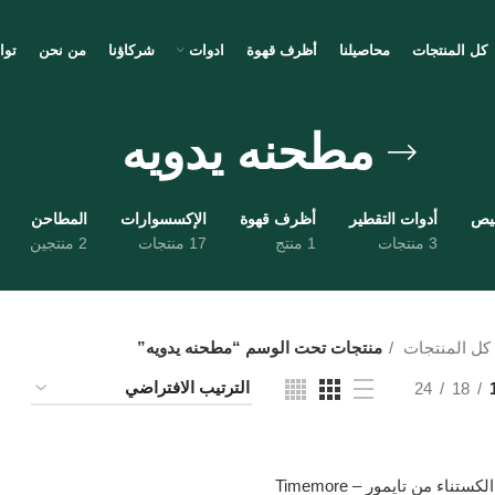
كل المنتجات
محاصيلنا
أظرف قهوة
ادوات
شركاؤنا
من نحن
توا
مطحنه يدويه
ميص
أدوات التقطير
أظرف قهوة
الإكسسوارات
المطاحن
3 منتجات
1 منتج
17 منتجات
2 منتجين
كل المنتجات
منتجات تحت الوسم “مطحنه يدويه”
24
18
طاحونة الكستناء من تايمور – Timemore