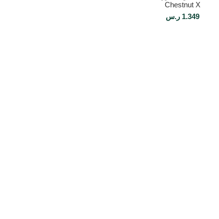
Chestnut X
1.349
ر.س