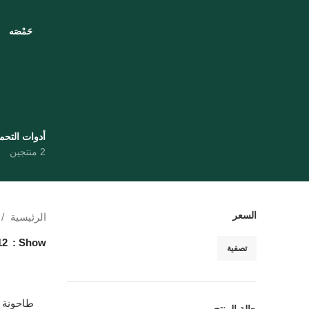
حَمْصَه
أدوات التح
2 منتجين
السعر
الرئيسية
12
Show
تصفية