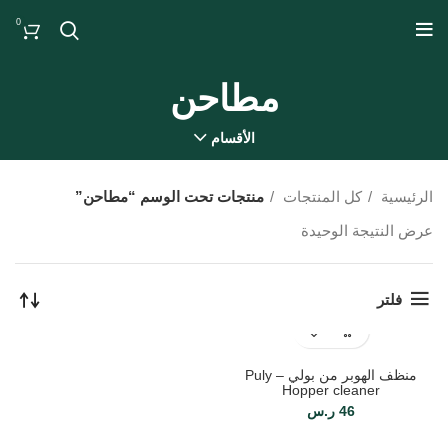
0
مطاحن
الأقسام
الرئيسية
كل المنتجات
منتجات تحت الوسم “مطاحن”
عرض النتيجة الوحيدة
فلتر
منظف الهوبر من بولي – Puly
Hopper cleaner
46
ر.س