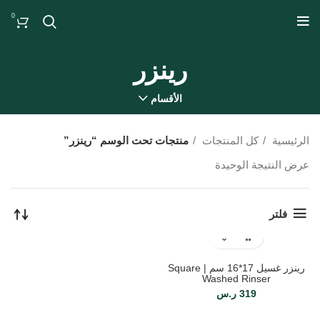
0
رينزر
الأقسام
الرئيسية
كل المنتجات
منتجات تحت الوسم “رينزر”
عرض النتيجة الوحيدة
فلتر
رينزر غسيل 17*16 سم | Square
Washed Rinser
319
ر.س