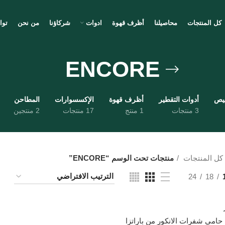
كل المنتجات
محاصيلنا
أظرف قهوة
ادوات
شركاؤنا
من نحن
توا
ENCORE
ميص
أدوات التقطير
أظرف قهوة
الإكسسوارات
المطاحن
3 منتجات
1 منتج
17 منتجات
2 منتجين
كل المنتجات
منتجات تحت الوسم “ENCORE”
24
18
امي شفرات الانكور من باراتزا