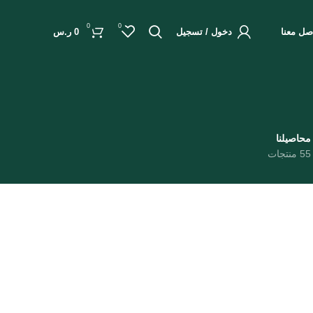
0
0
صل معنا
دخول / تسجيل
0
ر.س
محاصيلنا
55 منتجات