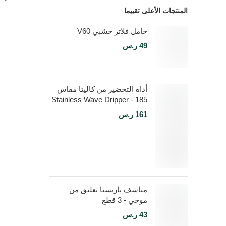
المنتجات الأعلى تقييما
حامل فلاتر خشبي V60
49
ر.س
أداة التحضير من كاليتا مقاس
185 - Stainless Wave Dripper
161
ر.س
مناشف باريستا تعليق من
موجي - 3 قطع
43
ر.س