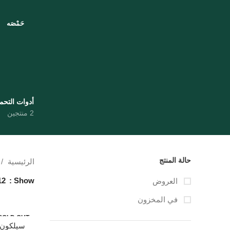
حَمْصَه
أدوات التح
2 منتجين
حالة المنتج
الرئيسية
12
Show
العروض
في المخزون
SOLD OUT
سيلكون ح