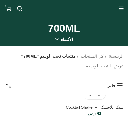
0
700ML
الأقسام
الرئيسية
كل المنتجات
منتجات تحت الوسم “700ML”
عرض النتيجة الوحيدة
فلتر
SOLD OUT
شيكر بلاستيكي – Cocktail Shaker
41
ر.س