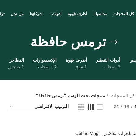
كل المنتجات
محاصيلنا
أظرف قهوة
ادوات
شركاؤنا
من نحن
توا
ترمس حافظة
ميص
أدوات التقطير
أظرف قهوة
الإكسسوارات
المطاحن
3 منتجات
1 منتج
17 منتجات
2 منتجين
كل المنتجات
منتجات تحت الوسم “ترمس حافظة”
24
18
 350مل – Coffee Mug