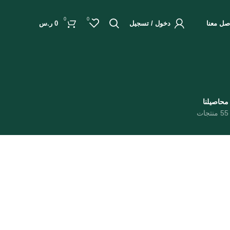
0
0
صل معنا
دخول / تسجيل
0
ر.س
محاصيلنا
55 منتجات