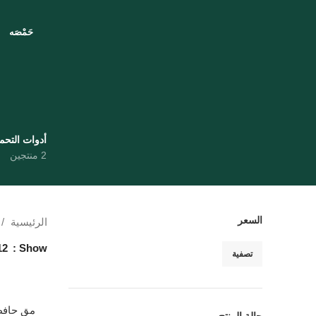
حَمْصَه
أدوات التح
2 منتجين
السعر
الرئيسية
12
Show
تصفية
مق حافظ للحرارة